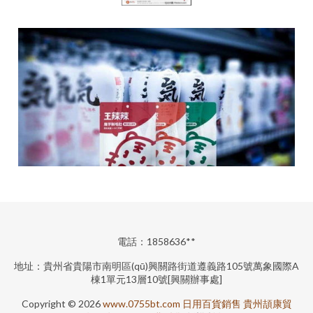
電話：1858636**
地址：貴州省貴陽市南明區(qū)興關路街道遵義路105號萬象國際A
棟1單元13層10號[興關辦事處]
Copyright © 2026
www.0755bt.com
日用百貨銷售
貴州頡康貿