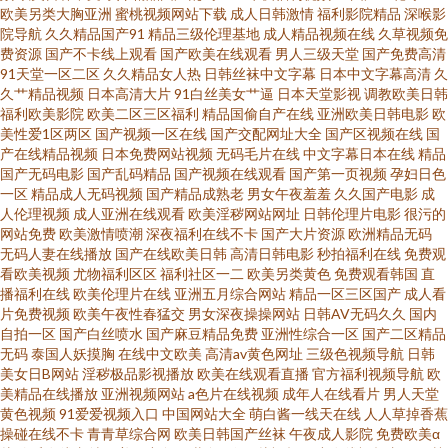
欧美另类大胸亚洲
蜜桃视频网站下载
成人日韩激情
福利影院精品
深喉影
院导航
久久精品国产91
精品三级伦理基地
成人精品视频在线
久草视频免
费资源
国产不卡线上观看
国产欧美在线观看
男人三级天堂
国产免费高清
91天堂一区二区
久久精品女人热
日韩丝袜中文字幕
日本中文字幕高清
久
久艹精品视频
日本高清大片
91白丝美女艹逼
日本天堂影视
调教欧美日韩
福利欧美影院
欧美二区三区福利
精品国偷自产在线
亚洲欧美日韩电影
欧
美性爱1区两区
国产视频一区在线
国产交配网址大全
国产区视频在线
国
产在线精品视频
日本免费网站视频
无码毛片在线
中文字幕日本在线
精品
国产无码电影
国产乱码精品
国产视频在线观看
国产第一页视频
孕妇日色
一区
精品成人无码视频
国产精品成熟老
男女午夜羞羞
久久国产电影
成
人伦理视频
成人亚洲在线观看
欧美淫秽网站网址
日韩伦理片电影
很污的
网站免费
欧美激情喷潮
深夜福利在线不卡
国产大片资源
欧洲精品无码
无码人妻在线播放
国产在线欧美日韩
高清日韩电影
秒拍福利在线
免费观
看欧美视频
尤物福利区区
福利社区一二
欧美另类黄色
免费观看韩国
直
播福利在线
欧美伦理片在线
亚洲五月综合网站
精品一区三区国产
成人看
片免费视频
欧美午夜性春猛交
男女深夜操操网站
日韩AV无码久久
国内
自拍一区
国产白丝喷水
国产麻豆精品免费
亚洲性综合一区
国产二区精品
无码
泰国人妖摸胸
在线中文欧美
高清av黄色网址
三级色视频导航
日韩
美女日B网站
淫秽极品影视播放
欧美在线观看直播
官方福利视频导航
欧
美精品在线播放
亚洲视频网站
a色片在线视频
成年人在线看片
男人天堂
黄色视频
91爱爱视频入口
中国网站大全
萌白酱一线天在线
人人草掉香蕉
操碰在线不卡
青青草综合网
欧美日韩国产丝袜
午夜成人影院
免费欧美α