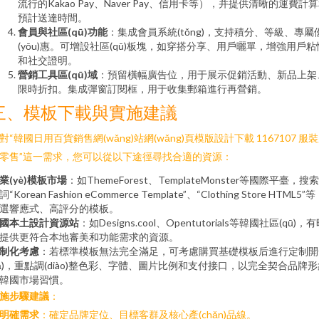
流行的Kakao Pay、Naver Pay、信用卡等），并提供清晰的運費計
預計送達時間。
會員與社區(qū)功能
：集成會員系統(tǒng)，支持積分、等級、專屬
(yōu)惠。可增設社區(qū)板塊，如穿搭分享、用戶曬單，增強用戶粘
和社交證明。
營銷工具區(qū)域
：預留橫幅廣告位，用于展示促銷活動、新品上架
限時折扣。集成彈窗訂閱框，用于收集郵箱進行再營銷。
三、模板下載與實施建議
對“韓國日用百貨銷售網(wǎng)站網(wǎng)頁模版設計下載 1167107 服
零售”這一需求，您可以從以下途徑尋找合適的資源：
業(yè)模板市場
：如ThemeForest、TemplateMonster等國際平臺，搜
詞“Korean Fashion eCommerce Template”、“Clothing Store HTML5”
選響應式、高評分的模板。
國本土設計資源站
：如Designs.cool、Opentutorials等韓國社區(qū)，
提供更符合本地審美和功能需求的資源。
制化考慮
：若標準模板無法完全滿足，可考慮購買基礎模板后進行定制開
fā)，重點調(diào)整色彩、字體、圖片比例和支付接口，以完全契合品牌
韓國市場習慣。
施步驟建議
：
明確需求
：確定品牌定位、目標客群及核心產(chǎn)品線。