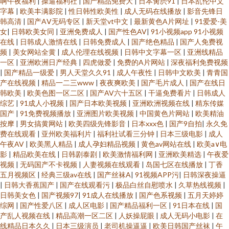
啊午夜福利
|
操逼福利社
|
国产精品免费大
|
日本肏屄91
|
日本乱伦中文
字幕
|
欧美丰满影院
|
性日韩性欧美性
|
成人无码在线播放
|
影音先锋日
韩高清
|
国产AⅤ无码专区
|
新天堂vt中文
|
最新黄色A片网址
|
91爱爱-美
女
|
日韩欧美女同
|
亚洲免费成人
|
国产性色AV
|
91小视频app 91小视频
在线
|
日韩成人激情在线
|
日韩免费成人
|
国产绝色精品
|
国产人免费视
频
|
美女网站全黄
|
成人伦理在线视频
|
日韩中文字幕一区
|
亚洲线精品
一区
|
亚洲欧洲日产经典
|
四虎做爱
|
免费的A片网站
|
深夜福利免费视频
|
国产精品一级爱
|
男人天堂久久91
|
成人午夜性
|
日韩中文欧美
|
青青国
产在线视频
|
精品一二三www
|
夜夜爽欧美
|
国产毛片成人
|
国产在线日
韩欧美
|
欧美色图一区二区
|
国产AV六十五区
|
干逼免费看片
|
日韩成人
综艺
|
91成人小视频
|
国产日本欧美视频
|
亚洲欧洲视频在线
|
精东传媒
国产
|
91免费视频播放
|
亚洲图片欧美视频
|
中国黄色片网站
|
欧美精油
按摩
|
男女搞黄网站
|
欧美四级先锋影音
|
日本xxx色
|
国产9自拍
|
永久免
费在线观看
|
亚州欧美福利片
|
福利社试看三分钟
|
日本三级电影
|
成人
午夜AV
|
欧美黑人精品
|
成人孕妇精品视频
|
黄色av网站在线
|
欧美a∨电
影
|
精品欧美在线
|
日韩剧泰剧
|
欧美激情福利网
|
亚洲欧美精选
|
午夜爱
视频
|
无码国产不卡视频
|
人妻视频在线观看
|
岛国七区在线播放
|
丁香
五月视频区
|
经典三级av在线
|
国产丝袜A
|
91视频APP污
|
日韩深夜操逼
|
日韩大香蕉国产
|
国产在线观看污
|
极品白丝自慰喷水
|
久草热线视频
|
日韩美女色
|
国产视频97
|
91成人在线播放
|
国产色系视频
|
五月天婷婷
综网
|
国产性爱八区
|
成人区电影
|
国产精品福利一区
|
91日本在线
|
国
产乱人视频在线
|
精品高潮一区二区
|
人妖操屁眼
|
成人无码小电影
|
在
线精品日本久久
|
日本三级演员
|
老司机操逼逼
|
欧美日韩国产丝袜
|
午