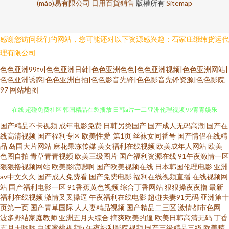
(mào)易有限公司
日用百貨銷售
版權所有
Sitemap
感谢您访问我们的网站，您可能还对以下资源感兴趣：石家庄缀纬货运代
理有限公司
色色亚洲99tv|色色亚洲日韩|色色亚洲色色|色色亚洲视频|色色亚洲网站|
色色亚洲诱惑|色色亚洲自拍|色色影音先锋|色色影音先锋资源|色色影院
97
网站地图
影音av先锋色色资源 久久成人资源网 中文字幕一级A片高清 97人妻中文不卡
国产精品不卡视频
成年电影免费
日韩另类国产
国产成人无码高潮
国产在
线高清视频
国产福利专区
欧美性爱-第1页
丝袜女同番号
国产情侣在线精
品
岛国大片网站
麻花果冻传媒
美女福利在线视频
欧美成年人网站
欧美
在线 超碰免费社区 韩国精品在裂播放 日韩a片一二 亚洲伦理视频 99青青娱乐
色图自拍
青草青青视频
欧美三级图片
国产福利资源在线
91午夜激情一区
狠狠撸视频网站
欧美影院嗯啊
国产欧美视频在线
日本韩国伦理电影
亚洲
国产乱真实另类资源 日韩理论在线视频 伊人91久久论坛首页 人妖性爰视频
av中文久久
国产成人免费看
国产免费电影
福利在线视频直播
在线视频网
站
国产福利电影一区
91香蕉黄色视频
综合丁香网站
狠狠操夜夜撸
最新
福利在线视频
激情叉叉操逼
午夜福利在线电影
超碰夫妻91无码
亚洲第十
影音先锋亚洲色图 AV福利网站大全 精品女同一区二区在线 亚洲少妇色情视
页第一页
国产青草国际
人人妻精品视频
国产精品二三区
激情都市色网
波多野结家庭教师
亚洲五月天综合
搞爽欧美的逼
欧美日韩高清无码
丁香
频 97人妻超碰在线 丁香婷婷五月花 久久老年人aV影院 日本黄色电影A级 五
五月天啪啪
白浆蜜桃视频h
午夜福利影院视频
国产三级精品三级
欧美精