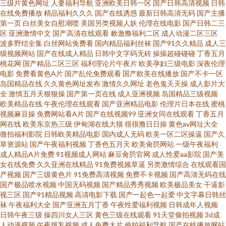
码AV 三级精品视频在线观看 51在线免费视频 丁香婷婷色色 日本成人A∨电影
三级片黄色网址
人妻福利导航
亚洲欧美日韩一区
国产日韩高清视频
日韩
在线免费播放
精品福利久久久
国产在线诱惑
最新日韩高清无码
国产主播
第一页
白丝美女自慰潮喷
美国另类视频人妖
伦理在线电影
国产日韩二三
在线观看日本成人网址 AV资源站点 美女av高清精品 婷婷五月天堂 97爱综合
区
亚洲激情中文
国产高清在线观看
敕激撸福利二区
成人动漫二区三区
波多野结全集
白丝网站免费看
国内精品福利丝袜
国产91久久精品
成人三
干 丁香五月天啪啪啪 日韩理论在线观看 中日韩欧美综合黄色 岛国免费黄色
级视频网站
国产在线成人精品
日韩中文字码无砖
操操超碰碰碰
丁香五月
桃花网
国产精品二区三区
福利理论片午夜片
欧美孕妇三级电影
深夜伦理
电影
免费看黄色A片
国产乱伦免费观看
国产欧美在线播放
国产不卡一区
美女少妇AV叼嘿 婷婷五月丁香综合亚洲 91成人快看视频 欧美女同69 怡红院
岛国精品在线
久久黄色网址发布
激情久久网址
老色鬼天天操
成人影片大
全
激情五月天狠狠操
国产第一页在线
成人亚洲视频
岛国精品三级视频
影视传媒 www欧美日韩成人黄 日韩欧美大a片 最新三级黄色网址 国产欧美黑
欧美精品在线
午夜伦理在线观看
国产亚洲精品电影
伦理片日本在线
蜜桃
视频麻豆操
免费网站看A片
国产在线视频99
亚洲女同在线观看
丁香五月
网在线
欧美东京热三级
伊甸湖在线大猫
很很撸日日操
黄色av网址大全
人丰满 色综合中文网人与兽 91第一福利导航国产 超碰老师91资源总站 日本
微拍福利影院
日韩欧美精品电影
国内成人无码
欧美一区二区操逼
国产久
草资源站
国产午夜福利视频
丁香色五月天
欧美肏屄网站
一级午夜福利
免费www 91tv在线视频 丁香婷婷五月花 欧美性爱国内 中文一线二线视频 福
成人精品A片免费
91视频成人网站
麻豆肏屄官网
成人性爱aa影院
国产美
女在线免费
久久亚洲在线精品
91免费视频草逼
另类激情综合
在线观看国
产视频
国产三级黄色片
91免费高清视频
免费不卡视频
国产高清无码在线
利A片一级 日韩黑丝av 影音先锋亚洲色 国产视频第三页 无码超爽绯色 97久
国产极品喷水视频
中国无码视频
国产精品秀秀视频
欧美极品美女
干逼影
视三区
国产91精品视频
高清电影下载
国产一起色一起爱
中文字幕日韩丝
久免费 久久6久久5 微拍福利欧美 91热在线视频 成人影视午夜 欧美精品喷潮
袜
午夜福利大全
国产亚洲五月丁香
午夜性爱福利视频
日韩成年人视频
日韩午夜三级
操四川女人三区
黄色三级在线观看
91天堂偷拍视频
3d成
人动漫视频
午夜爆乳视频
成人免费大片
偷拍福利导航
国产在线播放网站