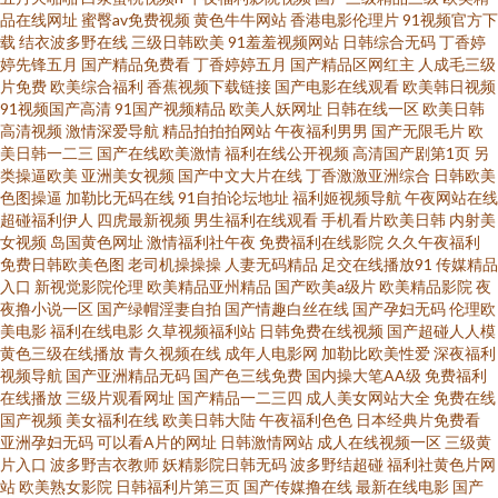
品在线网址
蜜臀av免费视频
黄色牛牛网站
香港电影伦理片
91视频官方下
载
结衣波多野在线
三级日韩欧美
91羞羞视频网站
日韩综合无码
丁香婷
月天婷婷网站 91成人伦理视频 韩国电影观看无码 青青草原伊人自拍 午夜激
婷先锋五月
国产精品免费看
丁香婷婷五月
国产精品区网红主
人成毛三级
片免费
欧美综合福利
香蕉视频下载链接
国产电影在线观看
欧美韩日视频
情电影99 91国产丝袜在线竹菊 AV女优在线 福利特级电影免费在线 五月花婷
91视频国产高清
91国产视频精品
欧美人妖网址
日韩在线一区
欧美日韩
高清视频
激情深爱导航
精品拍拍拍网站
午夜福利男男
国产无限毛片
欧
美日韩一二三
国产在线欧美激情
福利在线公开视频
高清国产剧第1页
另
婷亚洲 一级A片免费观看网址 91日本人妻 韩国电影观看无码 六月天色婷婷在
类操逼欧美
亚洲美女视频
国产中文大片在线
丁香激激亚洲综合
日韩欧美
色图操逼
加勒比无码在线
91自拍论坛地址
福利姬视频导航
午夜网站在线
我 日韩操逼大片 五月天av午夜看片 尤物天堂亚洲 91午夜小视频 www欧美性
超碰福利伊人
四虎最新视频
男生福利在线观看
手机看片欧美日韩
内射美
女视频
岛国黄色网址
激情福利社午夜
免费福利在线影院
久久午夜福利
免费日韩欧美色图
老司机操操操
人妻无码精品
足交在线播放91
传媒精品
生活3 国产浮力限制级 久久怡红院影院 欧美性爱A片免费看 亚洲精品无吗a片
入口
新视觉影院伦理
欧美精品亚州精品
国产欧美a级片
欧美精品影院
夜
夜撸小说一区
国产绿帽淫妻自拍
国产情趣白丝在线
国产孕妇无码
伦理欧
91福利视频网站导航 av不卡影院 丰满少妇黄色毛片视频 三级片免费国产网
美电影
福利在线电影
久草视频福利站
日韩免费在线视频
国产超碰人人模
黄色三级在线播放
青久视频在线
成年人电影网
加勒比欧美性爱
深夜福利
视频导航
国产亚洲精品无码
国产色三线免费
国内操大笔AA级
免费福利
站 中日黄色网址在线观看 97人妻中文不卡在线 国产传媒在线视频直播 欧美
在线播放
三级片观看网址
国产精品一二三四
成人美女网站大全
免费在线
国产视频
美女福利在线
欧美日韩大陆
午夜福利色色
日本经典片免费看
成人性交丅V 天堂网1996首页 一本道AV片 91中文免费视频 97在线欧美视频
亚洲孕妇无码
可以看A片的网址
日韩激情网站
成人在线视频一区
三级黄
片入口
波多野吉衣教师
妖精影院日韩无码
波多野结超碰
福利社黄色片网
站
欧美熟女影院
日韩福利片第三页
国产传媒撸在线
最新在线电影
国产
韩日大片视频播放免费 亚洲色图东京热 99福利导航微拍 福利姬av自拍 美女