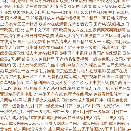
福利
福利导航在线
操碰视屏观看
欧美第1页熟妇
国产不卡免费视频
国产
乱来乱子视频
爱豆传媒国产剧情
搞黄网站在线观看
成人三级影院
久草福
利在线视频
黄色天堂自慰
日韩午夜激情电影
久久精彩视频8
福利在线免
费
国产视频二区
丝瓜视频成人
精品夜插视频
国产极品一区
日韩伦理大
全
另类专区国产精品
欧美xx在线观看
先锋影音女同
国产a线视频播放
日
韩欧美加勒比
国产中文字幕日韩
欧美熟女六区九区
夜爽爽爽爽爽影院
国
产高清午夜
在线日韩综合欧美
成年女人看的
欧美激情二区三区
福利导航
在线播放
国产无码免费看
日本高清成人
国产精品成人一区
成人福利影院
欧美人与兽性
日本韩国美女
精品国产亚洲
午夜三级黄色
高清资源下载
欧美四级下载
成人大片在线观看
免费国产小视频
欧洲国产在线观看
日韩
欧美2区3区
欧美久久免费精品
国产精品免费视频
一级黄色毛片
女同人妻
电影午夜
成人元码免费黄片
丝袜福利导航
久久91精品国产
国产免费屄视
频
欧洲精品一区
一级毛片操逼
东京热三级片
福利在线电影院
国产在线
高清
黑丝制服一区二区
91免费视频成人
成人自拍视频在线
国产高潮白浆
久草视频新址
国产福利网站
欧美性爱一区二区
欧美中文三级
国产高清不
卡二区
最新电影免费看
国产系列在线精品
欧美成人五月天
成人看片在线
亚洲精品福利电影
97色伦国产在线
伦理片在线网站
免费看片影视大全
a
片网站a片网站
男人插女人在线黄
日韩激情成人视频
日韩一级黄色密臀|
日韩一级鲁鲁大片|日韩一级免费av|日韩一级片AV|日韩一级强奸av|日韩
一级强奸毛片|日韩一级无碼|日韩一级性爱A片|日韩一级淫婬片|日韩一
节A片
成人网站18在线看|成人网站av在线播放|成人网站sss|成人网站
wav|成人网站www污污污|成人网站大全网址|成人网站日本|成人网站污
黄在线|成人网站污污大全|成人网站污在线
av无限资源|AV五月花影院|av