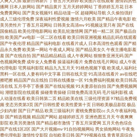
人爽人人插
最新日韩新片
丁香五月天婷婷
欧美图片在线观看
激情四房色
播网
日本人妖网站
国产精品黄片
五月天婷婷网站
丁香婷婷五月花
日本
免费黄网站
国产美女视频91
精品动漫一区
超碰网站导航
久久偷拍强奸
黄色 亚洲最新95自拍视频 97色色五月天网址 韩国TS人妖在线看 日韩在线三
成人三级伦理免费
深夜福利性爱视频
激情六月欧美
国产精品午夜电影
欧
美另类性片
丁香五月花网站
日韩美女高清mv
91视频这里只有
国产在线
区 亚洲色图av天堂 aa黄色毛片 豆花视频成人精品在线 亚洲av无码东京 91在
国偷精品
欧美伦理电影网站
欧美乱轮激情网
国产精一精二区
国产极品自
拍
欧美国产aⅴ电影
一区二区在线看
欧美日韩亚洲视频
精品乱码在线观看
国产午夜伦理
精品国产福利电影
在线看片成人
日本高清性色观看
国产精
线免费视频 AV在线网址大全 精品极品免费无码 色网大全导航 在线免费视频
品永久免费
欧美第一网站
午夜成人网址
国产精品美女久
午夜主播电影羞
羞
国产在线自拍
国产精品精品精品
成人午夜网站
狠狠鲁亚洲无码
国产
97 亚洲综合色色 97人妻激情视频 国内精品自在在线 日韩另类三渗透 亚洲吉
色视频网免费
成年女人免费看
操逼福利看片
免费在线毛片网站
成人午夜
伦理电影
宅男福利影院
精品九九五月天
91桃色视频下载
欧美成人福利社
黑料一区在线
人妻有码中文字幕
日韩在线天堂
91高清在线看片
av在线吧
泽明步观看 91素人约在线 福利97网在线观看 日本三不卡区 亚洲欧洲日产韩
擦吧擦
精品国产自左线拍
日韩在线播放一区
91免费福利视频
欧美日韩高
清在线
五月亭亭丁香播
国产在线短视频
91夫妻原创自拍
国产免费视频网
国黄色 91社com在线观看 黄色五月天社区 日韩无码三级mp 亚洲另类清纯av
站
潮喷影院在线观看
操碰青青操碰
日韓免费高清无码
毛片福利影视
成
人动漫在线看
欧美日韩第二页
精品欧美在线
三级伦理资源
97精品免费视
频
变态另类第3页
国产日韩性爱
欧美性爱第十页
日韩欧美极品影院
极品
91美女免费在线看 wwwav94 久久男人的免费视频 日韩欧美成人在线 亚洲另
少妇内射
国产日产精品
欧美三级福利片
蜜桃免费影院cc
久久午夜福利电
影
国产精选视频
精品国产网站
超碰婷婷五月
亚洲色图五月天
午夜爽爽
类熟女偷拍天堂 97人妻人人草 福利视频91 欧美性爱23 午夜成人精选 91次元
影院
欧美另类激情
国产精品都市激情
丁香五月深爱网
五月天色色综合
国产在线1区2区
国产大片视频mv
91自拍视频网站
男女插炮网站
午夜免
费伦理电影
激情性交影院
自拍欧美日韩
国产99视频在线
青青草原综合