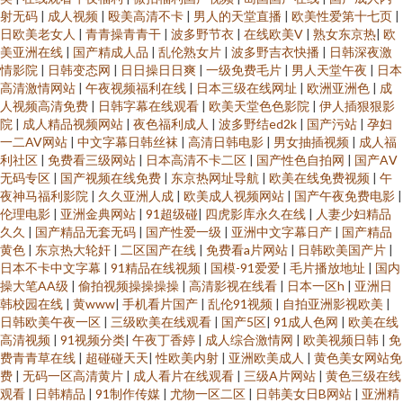
射无码
|
成人视频
|
殴美高清不卡
|
男人的天堂直播
|
欧美性爱第十七页
|
日欧美老女人
|
青青操青青干
|
波多野节衣
|
在线欧美V
|
熟女东京热
|
欧
美亚洲在线
|
国产精成人品
|
乱伦熟女片
|
波多野吉衣快播
|
日韩深夜激
情影院
|
日韩变态网
|
日日操日日爽
|
一级免费毛片
|
男人天堂午夜
|
日本
高清激情网站
|
午夜视频福利在线
|
日本三级在线网址
|
欧洲亚洲色
|
成
人视频高清免费
|
日韩字幕在线观看
|
欧美天堂色色影院
|
伊人插狠狠影
院
|
成人精品视频网站
|
夜色福利成人
|
波多野结ed2k
|
国产污站
|
孕妇
一二AV网站
|
中文字幕日韩丝袜
|
高清日韩电影
|
男女抽插视频
|
成人福
利社区
|
免费看三级网站
|
日本高清不卡二区
|
国产性色自拍网
|
国产AⅤ
无码专区
|
国产视频在线免费
|
东京热网址导航
|
欧美在线免费视频
|
午
夜神马福利影院
|
久久亚洲人成
|
欧美成人视频网站
|
国产午夜免费电影
|
伦理电影
|
亚洲金典网站
|
91超级碰
|
四虎影库永久在线
|
人妻少妇精品
久久
|
国产精品无套无码
|
国产性爱一级
|
亚洲中文字幕日产
|
国产精品
黄色
|
东京热大轮奸
|
二区国产在线
|
免费看a片网站
|
日韩欧美国产片
|
日本不卡中文字幕
|
91精品在线视频
|
国模-91爱爱
|
毛片播放地址
|
国内
操大笔AA级
|
偷拍视频操操操操
|
高清影视在线看
|
日本一区h
|
亚洲日
韩校园在线
|
黄www
|
手机看片国产
|
乱伦91视频
|
自拍亚洲影视欧美
|
日韩欧美午夜一区
|
三级欧美在线观看
|
国产5区
|
91成人色网
|
欧美在线
高清视频
|
91视频分类
|
午夜丁香婷
|
成人综合激情网
|
欧美视频日韩
|
免
费青青草在线
|
超碰碰天天
|
性欧美内射
|
亚洲欧美成人
|
黄色美女网站免
费
|
无码一区高清黄片
|
成人看片在线观看
|
三级A片网站
|
黄色三级在线
观看
|
日韩精品
|
91制作传媒
|
尤物一区二区
|
日韩美女日B网站
|
亚洲精