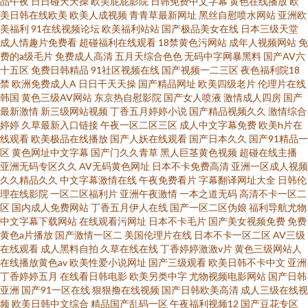
品午夜
日日碰天天操
欧美屁屁影院
日韩免费中文字幕
黄色在线播放
欧
美日韩在线欧美
欧美人成视频
青青草最新网址
黑丝自慰喷水网站
亚洲欧
美福利
91在线视频论坛
欧美福利站站
国产极品美女在线
日本三级天堂
成人情趣片免费看
超碰福利在线观看
18禁黄色污网站
成年人视频网站
免
费的a级毛片
免费成人高清
五月天综合色色
无码中字网暴黑料
国产AV六
十五区
免费日韩精品
91社区视频在线
国产视频一二三区
夜色福利院18
禁
欧洲免费成人A
日日干天天操
国产精品网址
欧美四级老片
伦理片在线
韩国
黄色三级AV网站
东京热自慰影院
国产女人喷液
激情成人四房
国产
最新激情
新三级网站视频
丁香五月婷婷小说
国产精品视频久久
激情综合
婷婷
久草最新入口链接
午夜一区二区三区
成人中文字幕免费
欧美h片在
线观看
欧美极品在线播放
国产人妖在线观看
国产日本久久
国产91精品一
区
黄色网址中文字幕
国产门久久青草
黑人巨茎黄色视频
超碰在线主播
亚洲无码专区久久
AV无码黄色网址
日本不卡免费高清
亚洲一区成人视频
久久精品久久
中文字幕激情在线
午夜免费看片
字幕翻译网址大全
日韩伦
理在线影院
一区二区福利片
亚洲午夜激情
一本之道无码
高清不卡一区二
区
国内成人免费网站
丁香五月伊人在线
国产一区二区伪娘
福利导航尤物
中文字幕下载网站
在线观看污网址
日本不卡毛片
国产美女视频免费
免费
黄色a片播放
国产激情一区二
美国伦理片在线
日本不卡一区二区
AV三级
在线观看
成人黑料自拍
久草在线在线
丁香婷婷激激v片
黄色三级网站人
在线播放黄色av
欧美性爱小说网址
国产三级观看
欧美日韩不卡中文
亚洲
丁香婷婷五月
在线看日韩电影
欧美另类中字
尤物视频电影网站
国产日韩
亚洲
国产91一区在线
狠狠撸在线视频
国产日韩欧美高清
成人三级在线视
频
欧美日韩中文综合
精品国产乱码一区
午夜福利视频12
国产豆花专区