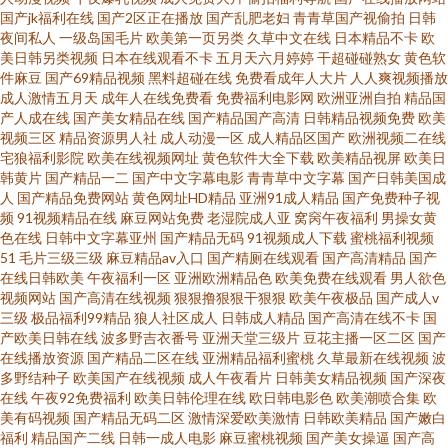
亚州色图美腿丝袜 超碰导航日韩 免费日韩黄色网址 香蕉久久av综合网 夜射
国产jk福利在线
国产2区正在播放
国产乱肥老妇
青青草国产视偷拍
日韩
夜间私人
一级岛国毛片
欧美第一页另类
久草中文在线
日本精品不卡
欧
猫精品导航 AV激情久久 黄色小视倾无打码 丝袜恋网址大全 91豆花永久入口
美日韩另类视频
日本在线观看不卡
五月天六月婷婷
干超碰碰熟女
黄色软
件麻豆
国产69精品视频
黑料超碰在线
免费看成年人大片
人人爽视频播放
成人激情五月天
成年人在线免费看
免费福利电影网
欧洲亚洲自拍
精品国
国产AV淫性影院 涩涩爱在线影院 91青青草超碰在线 岛国片免费97 日本不卡
产人成在线
国产美女精品在线
国产精品国产高清
日韩精品视频免费
欧美
视频三区
精品资源男人社
成人动漫一区
成人精品区国产
欧洲视频二在线
免费黄色录像 综合色图一区 波多野结衣琪琪影视 免费高清α片视频 最新av在
宅狼福利影院
欧美在线视频网址
黄色软件大全下载
欧美精品视屏
欧美日
韩黄片
国产精品一二
国产中文字幕电影
青青草中文字幕
国产日韩美国成
人
国产精品免费网站
黄色网址HD精品
亚洲91成人精品
国产免费种子视
线导航 东方av在线直播 日韩欧美另类色图 综合激情偷拍 东京热综合色色 欧
频
91视频精品在线
麻豆网站免费
老湿院成人亚
窝窉午夜福利
男操女黄
色在线
日韩中文字幕亚州
国产精品无码
91视频成人下载
蜜桃福利视频
美一级性交A片 97porm在线播放 精品传媒精品网站 在线观看福利a 东京热图
51
毛片三级三级
麻豆精品av入口
国产精厕在线观看
国产高清精品
国产
在线日韩欧美
午夜福利一区
亚洲欧洲精品色
欧美免费在线观看
男人欲色
视频网站
国产高清在线视频
狠狠撸狠狠干狠狠
欧美午夜极品
国产成人v
20P 午夜不伦鲁鲁 人妖ts伪娘在线观看 97瑟瑟影院 极品美臀美臀爱爱 探花精
三级
极品福利99精品
狼人社区成人
日韩成人精品
国产高清在线不卡
国
产欧美日韩在线
波多野吉衣番号
亚洲天堂三级片
豆花主播一区二区
国产
选素人 97色伦观看 日本在线天堂 91狼人视频 国产亚洲网暴 深夜av国产精品
在线播放资源
国产精品二区在线
亚洲精品福利蜜桃
久草最新在线视频
波
多野结种子
欧美国产在线视频
成人午夜看片
日韩美女精品视频
国产深夜
在线
午夜92免费福利
欧美日韩伦理在线
欧日韩电影色
欧美潮喷合集
欧
久久 91视频网址入口 国产a级片晚间电影院 五月六月综合色播 97理论在线视
美有码视频
国产精品无码二区
激情深爱欧美激情
日韩欧美精品
国产嫩白
福利
精品国产二线
日韩一成人电影
麻豆蜜桃视频
国产美女操逼
国产高