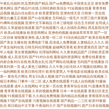
黄色观看 波多一区二区 黄色网页地址 日本不卡一区二区 18禁黄色免费网站
午夜乱伦福利
吃瓜黑料国产精品
国产va免费精品
中国美女足交
谁有免费
黄色网址
国产精品91在线
日韩经典欧美综合
91短视频在线看
青青草精
超碰97综合在线观看 免费播放黄色视频 午夜激情影院 69欧美在线 A级一级
品视频
极品白丝自慰出水
欧美爱爱影院
亚洲色情天堂
日韩第一页在线
脚交白嫩玉足视频
国产ts在线播放
无码精品一级毛片
伦理三级片黄视频
91蝌蚪在线视频
亚洲中文字幕精品
日本三级电影
综合五月婷婷
女同成人
日韩 韩国乳交一区二区 日本女同护士 91午夜成人无码电影 国产精品国产 欧
用品
久草超碰在线观看
国产在线观看污
成人在线吃瓜网站
西瓜影院伦理
片
欧美a在线播放
欧美亚韩网址
亚洲色码视频
操操操草草草草
国产一区
美日韩肏屄视频 亚洲性爱AV午夜 五月天wwwav 91传媒免费网站 成人午夜福
二区丝袜
狠狠撸亚洲色
成人影视一区二区
91综合精品国产
欧美在线免费
国产美女主播在线
免费电影下载
高清成人免费视频
人妻精品久久久久
国
产美女福利在线
日韩无码伦理视频
超碰网页香蕉
欧美性爱第四页
国产成
利电影av 97永久影院 影音先锋啪啪av资源 岛国av影院 欧美精品大茄子 一本
年人电影
美女黄视频网站
伦理福利网站
久久夜色精品国产
日韩欧美亚洲
视频
成人高清无码
国产91对白在线
最新福利资源网址
免费在线看黄色
97视频 97人妻超级碰国产 岛国AV小电影 91九色蝌蚪网站 大香蕉婷婷五月天
内射合集对白在线
欧美熟女乱伦
国产网站在线播放
无码国产在线播放
日
韩系列第一页
成人黄色三级网站
久久午夜少妇无码
A片视频在线网站
第
一福利网欧美
欧美日韩伦理片
欧美性爱黑人
午夜电影在线播放
欧美在线
人妻中文91 18禁又潮又湿又黄 成人爱爱tv 免费97网站国产 五月天激情婷婷
第一
黄色毛片网址
男女日b真人视频
国产白丝视频
福利精品在线视频
三
级日本网站
门事件一区二区
成人免费在线观看
91成人自拍视频
91爆操
91永久免费视频 成人视频ab 日本在线有码 亚洲天堂丝袜五月婷婷 超碰伊人
在线观看
成年人在线网站
中文第一页在线
青青草综合在线
91直播体育直
播
青草青青在线视频
久草的视频免费看
日本一本在线观看
香蕉社区变态
视频
91视频迅雷下载
久久精品免费视频
国内精品在线播放
青青国草在线
一本道 免费阿v片在线看 天天综合天天爽天天 99爱福利导航 激情都市综合无
视频
97国产在线观看
污黄视频在线观看
国产精品一二三区
欧美99家庭
乱伦
韩日精品中文字幕
午夜福利大片
国产在线视频91
国产日本在线视频