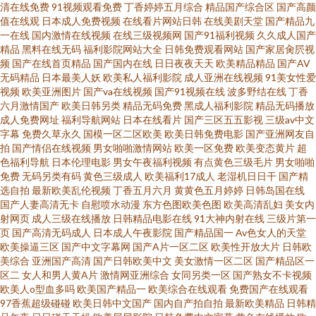
频电影 韩国无码一区二区三区 无码精品成人观看A片 97国产免费视频 韩国理
清在线免费
91视频观看免费
丁香婷婷五月综合
精品国产综合区
国产高颜
值在线观
日本成人免费视频
在线看片网站日韩
在线美剧天堂
国产精品九
一在线
国内激情在线视频
在线三级视频网
国产91福利视频
久久成人国产
论在线 丝袜美腿99视频 91绿帽在线 韩日本视频里 神马影院大号 97资源站资
精品
黑料在线无码
福利影院网站大全
日韩免费观看网站
国产家居肏屄视
频
国产在线首页精品
国产国内在线
日日夜夜天天
欧美精品精品
国产AV
源在线 蜜桃性爱电影AV 亚洲自拍传媒 成人黄色视频17C 人妻久久草视频 最
无码精品
日本最美人妖
欧美私人福利影院
成人亚洲在线视频
91美女性爱
视频
欧美亚洲图片
国产va在线视频
国产91视频在线
波多野结在线
丁香
六月激情国产
欧美日韩另类
精品无码免费
黑成人福利影院
精品无码播放
新AV免费地址 成人国产3P 人妻av在线导航网 影音先锋亚洲影院 www亚洲卡
成人免费网址
福利导航网站
日本在线看片
国产三区五五影视
三级av中文
字幕
免费久草永久
国模一区二区欧美
欧美日韩免费电影
国产亚洲网友自
1 欧美黄色福利在线 亚洲性爱A片 a级日韩大片 欧洲荡妇一级鲁丝片 中日韩A
拍
国产情侣在线视频
男女啪啪激情网站
欧美一区免费
欧美变态黄片
超
色福利导航
日本伦理电影
男女午夜福利视频
有点黄色三级毛片
男女啪啪
免费
无码另类有码
黄色三级成人
欧美福利17成人
老湿机日日干
国产精
级片 黄色三级女人 免费久草网在线视频 91黄pin 中文字幕八区第18页 尤物视
选自拍
最新欧美乱伦视频
丁香五月六月
黄黄色五月婷婷
日韩岛国在线
国产人妻高清无卡
自慰喷水动漫
东方色图欧美色图
欧美高清乱妇
美女内
频蜜193 亚洲一本道大片 先锋影音AV女人站 亚洲AV资源站 五月97色色 97黄
射网页
成人三级在线播放
日韩精品电影在线
91大神内射在线
三级片第一
页
国产高清无码成人
日本成人午夜影院
国产精品国一
Av色女人的天堂
欧美操逼三区
国产中文字幕网
国产A片一区二区
欧美性开放大片
日韩欧
色小电影 欧美日韩被狂躁精品 韩国精品一区二区三区 岛国五月花婷婷 国产
美综合
亚洲国产高清
国产日韩欧美中文
美女激情一区二区
国产精品区一
区二
女人和男人黄A片
激情网亚洲综合
女同另类一区
国产熟女不卡视频
探花123 国产社区精华 老司机日日干 先锋影音在线视频 无码永久免费A片
欧美人o型血多吗
欧美国产精品一
欧美综合在线观看
免费国产在线观看
97香蕉超级碰碰
欧美日韩中文国产
国内自产拍自拍
最新欧美精品
日韩精