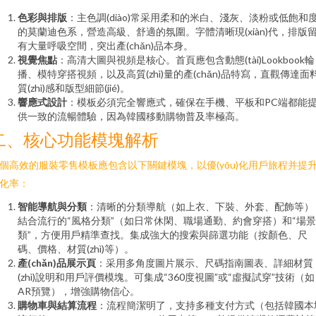
色彩與排版
：主色調(diào)常采用柔和的米白、淺灰、淡粉或低飽和
的莫蘭迪色系，營造高級、舒適的氛圍。字體清晰現(xiàn)代，排版
有大量呼吸空間，突出產(chǎn)品本身。
視覺焦點
：高清大圖與視頻是核心。首頁應包含動態(tài)Lookbook輪
播、模特穿搭視頻，以及高質(zhì)量的產(chǎn)品特寫，直觀傳達面
質(zhì)感和版型細節(jié)。
響應式設計
：模板必須完全響應式，確保在手機、平板和PC端都能
供一致的流暢體驗，因為韓國移動購物普及率極高。
二、核心功能模塊解析
個高效的服裝零售模板應包含以下關鍵模塊，以優(yōu)化用戶旅程并提
化率：
智能導航與分類
：清晰的分類導航（如上衣、下裝、外套、配飾等）
結合流行的“風格分類”（如日常休閑、職場通勤、約會穿搭）和“場
類”，方便用戶精準查找。集成強大的搜索與篩選功能（按顏色、尺
碼、價格、材質(zhì)等）。
產(chǎn)品展示頁
：采用多角度圖片展示、尺碼指南圖表、詳細材質
(zhì)說明和用戶評價模塊。可集成“360度視圖”或“虛擬試穿”技術（如
AR預覽），增強購物信心。
購物車與結算流程
：流程簡潔明了，支持多種支付方式（包括韓國本