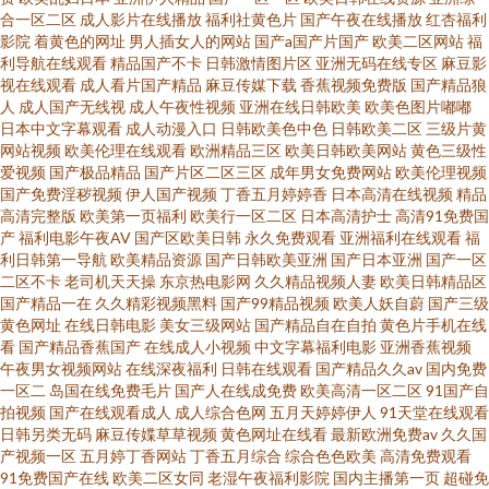
合一区二区
成人影片在线播放
福利社黄色片
国产午夜在线播放
红杏福利
影院
着黄色的网址
男人插女人的网站
国产a国产片国产
欧美二区网站
福
利导航在线观看
精品国产不卡
日韩激情图片区
亚洲无码在线专区
麻豆影
视在线观看
成人看片国产精品
麻豆传媒下载
香蕉视频免费版
国产精品狼
人
成人国产无线视
成人午夜性视频
亚洲在线日韩欧美
欧美色图片嘟嘟
日本中文字幕观看
成人动漫入口
日韩欧美色中色
日韩欧美二区
三级片黄
网站视频
欧美伦理在线观看
欧洲精品三区
欧美日韩欧美网站
黄色三级性
爱视频
国产极品精品
国产片区二区三区
成年男女免费网站
欧美伦理视频
国产免费淫秽视频
伊人国产视频
丁香五月婷婷香
日本高清在线视频
精品
高清完整版
欧美第一页福利
欧美行一区二区
日本高清护士
高清91免费国
产
福利电影午夜AV
国产区欧美日韩
永久免费观看
亚洲福利在线观看
福
利日韩第一导航
欧美精品资源
国产日韩欧美亚洲
国产日本亚洲
国产一区
二区不卡
老司机天天操
东京热电影网
久久精品视频人妻
欧美日韩精品区
国产精品一在
久久精彩视频黑料
国产99精品视频
欧美人妖自蔚
国产三级
黄色网址
在线日韩电影
美女三级网站
国产精品自在自拍
黄色片手机在线
看
国产精品香蕉国产
在线成人小视频
中文字幕福利电影
亚洲香蕉视频
午夜男女视频网站
在线深夜福利
日韩在线观看
国产精品久久av
国内免费
一区二
岛国在线免费毛片
国产人在线成免费
欧美高清一区二区
91国产自
拍视频
国产在线观看成人
成人综合色网
五月天婷婷伊人
91天堂在线观看
日韩另类无码
麻豆传媟草草视频
黄色网址在线看
最新欧洲免费av
久久国
产视频一区
五月婷丁香网站
丁香五月综合
综合色色欧美
高清免费观看
91免费国产在线
欧美二区女同
老湿午夜福利影院
国内主播第一页
超碰免