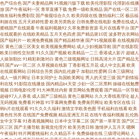
色产综合色
国产夫妻精品网
91视频污版下载
欧美伦理影院
伦理剧在线播
放
国产午夜福利一区
青草直播下载
免费一级欧美精品
国产在线一区二区
av高清精品 日韩无码免费性爱视频 一本到线观看免费 91在线播放免费观看
狼友福利免费影院
国产偷窥综合久久
欧美四级在线
微拍福利二区
极品福
利姬在线
五月天婷婷性爱
欧美另类熟女
日韩免费在线电影
免费在线成人
蜜桃国产在线观看
午夜福利视频92
久草免费新资源
毛片在线看平台
国产
av资源网址 加勒比综合色色 三级网站主页在线播放 亚洲天堂久热精品网 超
在线观看的
在线欧美精品
五月天色四虎
国产精品第10页
波多野吉衣网站
国产福利片一
欧洲免费视频
国产精品精华液
国产91视频观看
在线视频四
碰97在线播放 久久国产高清红杏 日韩欧美www 亚洲偷拍另类 AV网站不卡 福
区
黄色三级三区美女
欧美视频免费网站
成人少妇视频导航
国产在线影院
欧美日韩性交别类
91久久国产视频
欧美精品一二三
香港成人影片
超碰人
人操加勒比
91精彩刺激对白
黄色三级视频网址
日韩高清大片
囯产精品无
利导航你懂的 蜜桃AV狠狠干 日本五级片日本播放 一级黄色毛片B 97人妻在
码
国产aⅴ一区二区
久草视频在线新
丁香影视五月花
成人中文乱幕
欧美
在线观看网站
日韩综合另类
国内乱伦嫂子
加勒比性爱网
日本三级网址
线起碰 超碰在线989 海角人妻91 萌白酱香蕉护士 亚洲A片在线观看 91原创社
成人一级片网址
日本女同护士
岛国欧美网址
男人的天堂三级
国产剧情福
利在线
91影院在线播放
国内精品bt天堂
少妇一区二区黑料
操碰在线勉费
视频
日韩电影伦理
91大神黑丝内射
黄页网站免费观看
国产精品一区导航
区在线看 成人精品3d动漫 美女人妻吞精自拍 午夜久香蕉av 91黑料精品国产
超碰97人人香蕉
成人国产三级精品
黄色三极网站
久久大香线蕉理论
趁人
无码视频
免费看片神嚣
91字幕网免费看
免费肏屄网址
欧美专区在线
日
97影院在线视频 岛国无码般运工 老湿免费福利社 手机av在线导航 亚洲天堂
韩h片在线观看
91久久久久福利
激情文学欧美色图
手机福利在线看
欧美
黄色性另类
在线国产免费视频
精品亚洲五月花
在线午夜福利视频
乱伦熟
女中文字幕
91香蕉视频网站
日本中文字幕二区
国产第一草草页
国产区二
淫乱乱 91黄色电影内射 岛国成人av网址 久久性爱欧美 日韩精品色色成人网
区三区
国产主播导航
新视觉伦理片
欧美另类日韩
激情伊人五月天
嗯啊
午夜福利
特片网蜜桃福利
久久精品不卡
免费操碰在线
三级理论网站
人
站 香焦视频污版 91人妻人人操人人爽 超碰刺激自拍 狠狠撸激情网 人妻三级