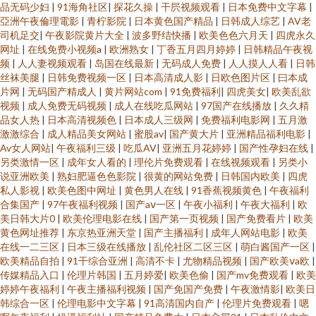
品无码少妇
|
91海角社区
|
探花久操
|
干屄视频观看
|
日本免费中文字幕
|
亞洲午夜倫理電影
|
青柠影院
|
日本黄色国产精品
|
日韩成人综艺
|
AV老
司机足交
|
午夜影院黄片大全
|
波多野结快播
|
欧美色色六月天
|
四虎永久
网址
|
在线免费小视频a
|
欧洲熟女
|
丁香五月四月婷婷
|
日韩精品午夜视
频
|
人人妻视频观看
|
岛国在线最新
|
无码成人免费
|
人人摸人人看
|
日韩
丝袜美腿
|
日韩免费视频一区
|
日本高清成人影
|
日欧色图片区
|
曰本成
片网
|
无码国产精成人
|
黄片网站com
|
91免费福利
|
四虎美女
|
欧美乱欲
视频
|
成人免费无码视频
|
成人在线吃瓜网站
|
97国产在线播放
|
久久精
品女人热
|
日本高清视频色
|
日本成人三级网
|
免费福利电影网
|
五月激
激激综合
|
成人精品美女网站
|
蜜股av
|
国产黄大片
|
亚洲精品福利电影
|
Av女人网站
|
午夜福利三级
|
吃瓜AV
|
亚洲五月花婷婷
|
国产性孕妇在线
|
另类激情一区
|
成年女人看的
|
理伦片免费观看
|
在线视频观看
|
另类小
说亚洲欧美
|
熟妇肥逼色色影院
|
很黄的网站免费
|
日韩国内欧美
|
四虎
私人影视
|
欧美色图中网址
|
黄色男人在线
|
91香蕉视频黄色
|
午夜福利
合集国产
|
97午夜福利视频
|
国产aⅴ一区
|
午夜小福利
|
午夜大福利
|
欧
美日韩大片0
|
欧美伦理电影在线
|
国产第一页视频
|
国产免费看片
|
欧美
黄色网址推荐
|
东京热亚洲天堂
|
国产主播福利
|
成年人网站电影
|
欧美
在线一二三区
|
日本三级在线播放
|
乱伦社区二区三区
|
萌白酱国产一区
|
欧美精品自拍
|
91干综合亚洲
|
高清不卡
|
尤物精品视频
|
国产欧美ⅴa欧
|
传媒精品入口
|
伦理片韩国
|
五月婷爱
|
欧美色偷
|
国产mv免费观看
|
欧美
婷婷午夜福利
|
午夜主播福利视频
|
国产免国产免费
|
午夜激情影
|
欧美日
韩综合一区
|
伦理电影中文字幕
|
91高清国内自产
|
伦理片免费观看
|
嗯