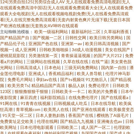
124|另类自拍125|另类综合成人AV
无人在线观看免费高清电视剧|无人
在线观看免费高清中国话|无人在线观看免费观看大全|无人在线观看免费
观看大全电视剧|无人在线观看视频电视剧免费|无人在线看免费高清观
看|无人在线完整免费高清观看|无套内射黄色爽片无须下载|无套日本国
产欧洲在线播放|无套熟女AV呻吟在线观看
主站蜘蛛池模板：
欧美一级福利网站
|
最新福利社二区
|
久草福利香蕉
|
国产精品国产自
|
国产视频一二区
|
日韩性交网
|
欧美日韩另类网站
|
国
产精品伦子伦
|
亚洲国产色在线
|
亚洲第一av
|
欧美日韩高清视频
|
国产
视频一
|
成人亚洲网
|
日韩欧美啪啪操
|
3d成人动漫视频
|
美女在线国产
|
蜜桃屁屁影院
|
另类激情第一页
|
青青操逼逼视频
|
的国产大片212
|
免费
看a片的网站
|
三级网站在线视频
|
久草在线在线
|
在线艹逼
|
美女黄色脱
光网站
|
日韩高清成人
|
日本色站
|
三级无码免费网站
|
国内第一自拍
|
潘
金莲伦理电影
|
亚洲成人
|
香蕉精品福利
|
欧美人兽导航
|
伦理片神马影
院
|
免费毛片网站
|
孕妇av在线
|
国产ts视频0
|
91尤物后入
|
国产精品视
频
|
欧美另类Ts
|
精品精品国产高清
|
极品人妖
|
免费论理片
|
日韩欧美
123区
|
狠狠撸狠狠干狠狠
|
日韩欧美卡一卡二
|
欧美的片免费看
|
日本午
夜影院黄
|
麻豆四虎
|
福利影院精品
|
在线免费伦理片
|
国产在线观看a
|
91网在线
|
91青青在线视频
|
日韩视频成人吃瓜
|
日本在线导航
|
欧美疯
狂高潮
|
青草视频com
|
欧美黑人在线
|
国产亚洲在线观看
|
欧美极度变态
|
91天堂一区二区
|
日本人妻熟妇熟
|
香蕉国产在线
|
樱桃熟了A级毛片
|
免费黄址足交欧美
|
伦理在线网
|
国产精品九九视频
|
亚洲俺去也av
|
日韩
欧美网址
|
日本伦理电影观看
|
日韩欧美二
|
成人国产一区二
|
伦理剧欧
美
|
在线观看午夜福利
|
微拍福利国产视频
|
岛国国产在线
|
国产成人内