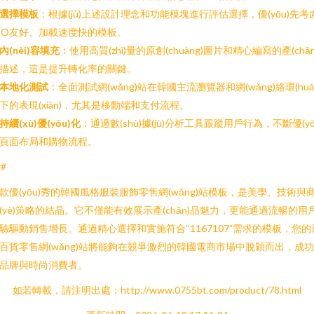
選擇模板
：根據(jù)上述設計理念和功能模塊進行評估選擇，優(yōu)先考
EO友好、加載速度快的模板。
內(nèi)容填充
：使用高質(zhì)量的原創(chuàng)圖片和精心編寫的產(chǎn
描述，這是提升轉化率的關鍵。
本地化測試
：全面測試網(wǎng)站在韓國主流瀏覽器和網(wǎng)絡環(huá
下的表現(xiàn)，尤其是移動端和支付流程。
持續(xù)優(yōu)化
：通過數(shù)據(jù)分析工具跟蹤用戶行為，不斷優(yō
頁面布局和購物流程。
##
款優(yōu)秀的韓國風格服裝服飾零售網(wǎng)站模板，是美學、技術與
(yè)策略的結晶。它不僅能有效展示產(chǎn)品魅力，更能通過流暢的用
驗驅動銷售增長。通過精心選擇和實施符合“1167107”需求的模板，您的
百貨零售網(wǎng)站將能夠在競爭激烈的韓國電商市場中脫穎而出，成
品牌與時尚消費者。
如若轉載，請注明出處：http://www.0755bt.com/product/78.html