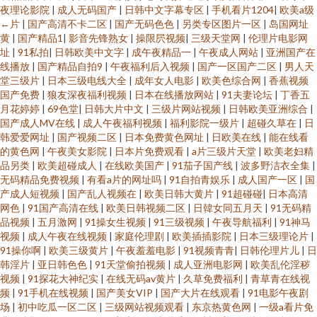
夜理论影院
|
成人无码国产
|
日韩中文字幕专区
|
手机看片1204
|
欧美a级
←片
|
国产高清不卡二区
|
国产无码色色
|
另类专区图片一区
|
岛国网址
黄
|
国产精品1
|
影音先锋熟女
|
操限屄视频
|
三级天堂网
|
伦理片电影网
址
|
91私拍
|
日韩欧美中文字
|
成午夜精品一
|
午夜成人网站
|
亚洲国产在
线播放
|
国产精品自拍9
|
午夜福利后入视频
|
国产一区国产二区
|
男人天
堂三级片
|
日本三级电线大全
|
成年女人电影
|
欧美色综合网
|
香蕉视频
国产免费
|
狼友深夜福利视频
|
日本在线播放网站
|
91夫妻论坛
|
丁香五
月花婷婷
|
69色堂
|
日韩大片中文
|
三级片网站视频
|
日韩欧美亚洲综合
|
国产成人MV在线
|
成人午夜福利视频
|
福利影院一级片
|
超碰久草在
|
日
韩爱爱网址
|
国产视频二区
|
日本免费黄色网址
|
日欧美在线
|
能在线看
的黄色网
|
午夜美女影院
|
日本片免费观看
|
a片三级片天堂
|
欧美老妇精
品另类
|
欧美超碰成人
|
在线欧美国产
|
91茄子国产线
|
波多野洁衣全集
|
无码精品免费视频
|
有看a片的网址吗
|
91自拍青娱乐
|
成人国产一区
|
国
产成人短视频
|
国产乱人视频在
|
欧美日韩大黄片
|
91超碰碰
|
日本高清
网色
|
91国产高清在线
|
欧美日韩视频二区
|
日韓女同五月天
|
91无码精
品视频
|
五月激网
|
91操女生视频
|
91三级视频
|
午夜导航福利
|
91神马
视频
|
成人午夜在线视频
|
家庭伦理剧
|
欧美插插影院
|
日本三级理论片
|
91操你啊
|
欧美三级黄片
|
午夜羞羞电影
|
91视频青青
|
日韩伦理片儿
|
日
韩淫片
|
亚日韩色色
|
91天堂偷拍视频
|
成人亚洲电影网
|
欧美乱伦淫秽
视频
|
91探花大神纪实
|
在线无码av黄片
|
久草免费福利
|
青草青在线视
频
|
91手机在线视频
|
国产美女VIP
|
国产大片在线观看
|
91电影午夜剧
场
|
初中吃瓜一区二区
|
三级网站视频观看
|
东京热黄色网
|
一级a看片免