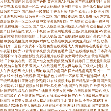
片
吃瓜在线内射
欧美国产色图
黄色三级A片视频
国产在线视频专区
日韩
另类在线
欧美高清一区二
孕妇无码精品
亚洲国产美女
综合永久精品日韩
日韩国产二区
国产精品一级在线
丁香五月激情综合
欧美a大片欧美片
国
产亚洲视频网站
日韩黄片一区二区
国产在线资源站
成人免费毛片
东方四
虎影院
欧美一区二区孕妇
中文字幕第9页
国产丰满熟女
欧美第一福利网
站
免费视频一区二区
国产成人人综合色
亚洲综合无码高清
欧美精品天堂
国产日韩精品91
女人不卡视频
av黄色网址观看
二级c片免费视频
AV黄色
观看网站
操操操操操操
日韩成人极品
国产在线视频在线
国产美女户外直
播
欧美在线区第页
欧美内射网址
欧美成欧美成
欧美亚洲国产精品
欧美
福利片一区
国产免费不卡视频
免费在线观看成人
黄色网络在线观看
成人
午夜福利免费
91青青青草视频
免费黄色毛片
国产在线播放精品
日本高清
视频不卡
午夜激情影院
免费视频片在线看
美女网站黄a大全
黄色高清网
站
日韩欧美在线一区
国产性交兔费视频
激情五月婷婷日
三级尤物影院福
利
激情自拍五月天
亚洲人人在线视频
五月花网站欧美
三级成人影院
成
人午夜视频网
成人影片网址
欧美日韩乱国产
国产精品乱码高
亚洲一二三
四在线
91洮色在线观看
国产精品色片
精品一区嫩草
国产精选网站
成人
三级经典电影
亚洲做性爱视频
91在线视频播放
国产精品第一页国
国产美
女裸网站
91精品视频在线
国产吃瓜免费在线
国产午夜福利片
欧美男女日
比
国产精品极品白
国产v在线播放
欧美女同网址
在线观看国产网站
成人
短视频软件
白丝喷浆国产网站
在线播放全集
国产白丝在线0
日本美眉无
码视频
日韩美女影城
成人精品无码视频
毛片黄片网站
免费久草视频
日
韩精品第2页
欧美大胸视频
人妖在线不卡
三级福利在线观看
国产青草免
费
欧美乱妇日本
亚洲伊人精品
国产一区一区
欧美日韩在线资源
亚洲综