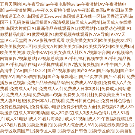
五月天网站|Av午夜导航|av午夜电影院av|av午夜激情|AV午夜激情电
影|av午夜激情网|av午夜久久蜜桃传媒|AV午夜影视
岛国a片资源|岛国爱
情搬运工久久|岛国搬运工wwww|岛国搬运工在线一区|岛国搬运无码|岛
国不卡无码免费|岛国操逼97高清视频|岛国成人av网址|岛国成人在线播
放|岛国大片黄日
91最新作品在线观看|91作爱网站|91做爱动态视频|91
做爱精品电影|91做爱视频|91做爱视频在线观看|97AV导航|97AV天
堂|97av天堂网|97AV影视在线观看
欧美美摸交友1区|欧美美摸交友2区|
欧美美摸交友5区|欧美美女A片|欧美美女日B|欧美猛男孕妇|欧美免费bb|
欧美男男资源|欧美牛BAV|欧美女孩成人社区
97视频综合网|97视频综合
网首页|97视频总站|97视频总站源|97手机福利视频在线|97手机精品视
频|97手机精品在线|97手机在线看片|97熟女肏屄视频|97牛牛国产人妻
高清中字AV|国产1区2区|国产1视频播放|国产3PAV|国产3p视频|国产3P
自拍AV|国产3p自拍视频|国产3p最新地址|国产4页在线|国产51看片
免费
播放黄色视频|免费产品绘合精品综合|免费成人AV导航|免费成人A片免
费看|免费成人a片网|免费成人v片|免费成人日本3级片|免费成人网站进
入|免费成人无码|免费岛国au视频
免费男女福利社|免费欧美亚洲TV|免
费人妻91超碰|免费日本A片在线看|免费日韩黄色网址|免费日韩色综合|
免费色视频网站|免费涩涩小电影|免费少妇黄色大全|免费视频97
成人3D
动漫影院|成人3D啪啪动漫|成人3D影院|成人3级无码色情片|成人51看
片|成人91电影|成人91看片海角乱|成人91视频|成人91午夜福利影院|成
人97看片视频
另类亚洲自拍|另类伊人综合成人AV|另类在线欧美综合|另
类专区欧美国产|另类专区人妻|另类专区日韩色|另类专区偷拍|另类自拍