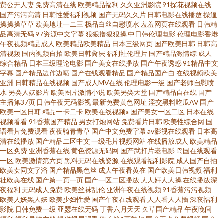
费公开人妻
免费高清在线
欧美精品福利
久久亚洲影院
91探花视频在线
国产污污高清
日韩性爱福利视频
国产无码久久片
日韩电影在线播放
操逼
操操操草草
欧美地址一二三
极品白丝自慰喷水
羞羞网页在线观看
日韩精
品高清无码
97资源中文字幕
狠狠撸狠狠操
中日韩伦理电影
伦理电影香港
午夜视频精品成人
欧美精品欧美精品
日本三级网页
国产欧美日韩
日韩高
清视频
国内视频自拍
欧美日韩肏屄
福利社伦理片
国产精品激情综
成人
综合精品
日本三级理论电影
国产美女在线播放
国产午夜诱惑
91精品中文
字幕
国产精品边作边喷
国产在线观看精品
国产精品国产自
在线视频欧美
亚洲
日韩精品在线视频
国产成人MV在线
伦理电影一级
国产老师自慰喷
水
另类人妖影片
欧美图片激情小说
欧美另类天堂
国产精品自在线
国产
主播第37页
日韩午夜无码影视
最新免费黄色网址
淫交黑料吃瓜AV
国产
欧美一区日韩
精品一卡二卡
欧美在线视频a
国产美女一区二区
日本在线
视频看看
91香蕉国产精品
男女打炮网站
免费看片日韩
欧美性综合网
国
语看片免费观看
夜夜骑青青草
国产中文免费字幕
av影视在线观看
日本高
清在线播放
国产精品二区中文
一级毛片视频网站
在线播放成人
欧美精品
一区免费
亚洲香蕉在线
黄色资源无码网
国产武打片老电影
岛国在线观看
一区
欧美激情第六页
黑料无码在线资源
在线观看福利影院
成人国产自拍
欧美女同文字浴
国产精品黑色丝
成人午夜看黄在
国产欧美日韩视频
福利
社欧美在线
国产第一页一页
国产一区二区播放
人人奸人人操
在线播放深
夜福利
无码成人免费
欧美丝袜乱伦
亚洲午夜在线视频
91香蕉污污视频
欧美人妖黑人妖
欧美少妇性爱
国产午夜在线观看
人人看人人插
深夜福利
影院
日韩免费一级
亚瑟在线无码
丁香六月天天
久草国产精品
午夜晚间