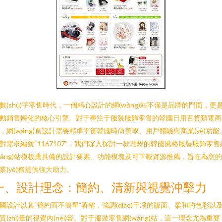
數(shù)字零售時代，一個精心設計的網(wǎng)站不僅是品牌的門面，更
動銷售轉化的核心引擎。對于專注于服裝服飾零售的韓國日用百貨類電商
，網(wǎng)頁設計需要精準平衡韓國時尚美學、用戶體驗與商業(yè)功能
對需求編號“1167107”，我們深入探討一款理想的韓國風格服裝服飾零售
wǎng)站模板應具備的設計要素、功能模塊及可下載資源推薦，旨在為您
業(yè)務提供強大助力。
一、設計理念：簡約、清新與視覺沖擊力
國設計以其“簡約而不簡單”著稱，強調(diào)干凈的版面、柔和的色彩以
質(zhì)量的視覺內(nèi)容。對于服裝零售網(wǎng)站，這一理念尤為重要